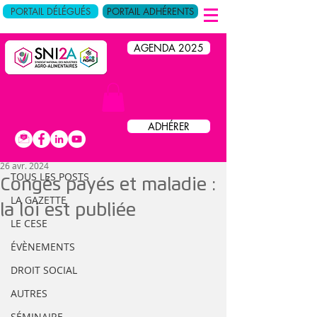
PORTAIL DÉLÉGUÉS
PORTAIL ADHÉRENTS
AGENDA 2025
Post
ADHÉRER
TOUS LES POSTS
26 avr. 2024
TOUS LES POSTS
Congés payés et maladie :
LA GAZETTE
la loi est publiée
LE CESE
ÉVÈNEMENTS
DROIT SOCIAL
AUTRES
SÉMINAIRE