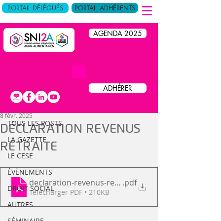
PORTAIL DÉLÉGUÉS
PORTAIL ADHÉRENTS
AGENDA 2025
Post
ADHÉRER
TOUS LES POSTS
8 févr. 2025
TOUS LES POSTS
DÉCLARATION REVENUS
LA GAZETTE
RETRAITE
LE CESE
ÉVÈNEMENTS
declaration-revenus-retraite
.pdf
DROIT SOCIAL
Télécharger PDF • 210KB
AUTRES
SÉMINAIRE