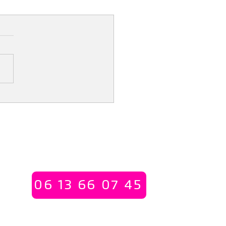
naire : « Décryptage des
ts de la loi santé travail
ecrétariat - Permanences les mardi et jeudi
01 55 30 12 53
06 13 66 07 45