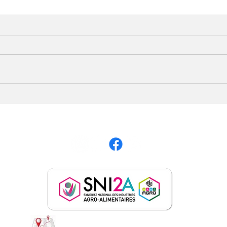
Le "QUI FAIT QUOI" de nos
Webi
Partenaires - 2024 -
décre
»
S
SNI2A CFE-CGC -