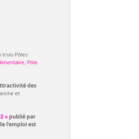
 trois Pôles 
limentaire
, 
Pôle 
tractivité des 
anche et 
2 »
 publié par 
de l’emploi est 