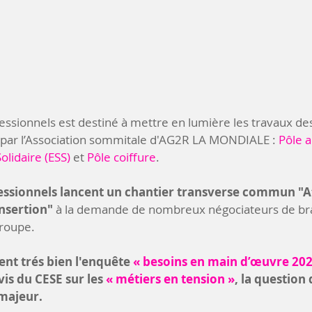
essionnels est destiné à mettre en lumière les travaux des
 par l’Association sommitale d'AG2R LA MONDIALE : 
Pôle a
olidaire (ESS)
 et 
Pôle coiffure
. 
fessionnels lancent un chantier transverse commun "At
nsertion" 
à la demande de nombreux négociateurs de br
Groupe.
t trés bien l'enquête 
« besoins en main d’œuvre 202
vis du CESE sur les 
« métiers en tension »
, la question 
majeur. 