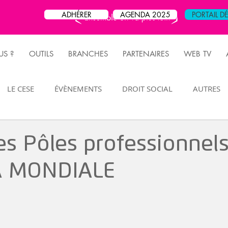
ADHÉRER
AGENDA 2025
PORTAIL D
S ?
OUTILS
BRANCHES
PARTENAIRES
WEB TV
LE CESE
ÉVÈNEMENTS
DROIT SOCIAL
AUTRES
FLASH JURIDIQUE
MANIFESTATION
RETRAITE
es Pôles professionnels
A MONDIALE