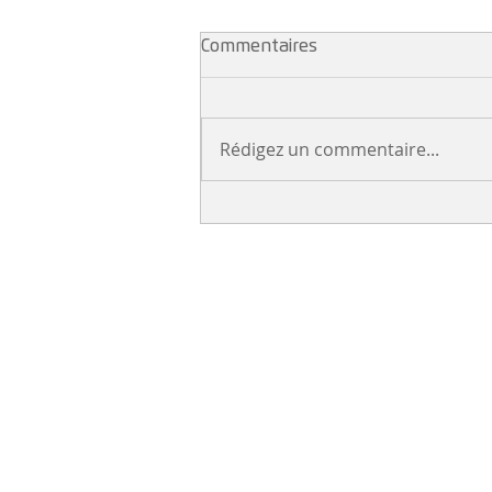
Commentaires
Rédigez un commentaire...
NEWS...Webinaires AXA et
AESIO !
NEWSLETTER