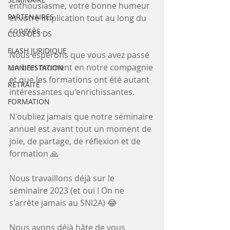
enthousiasme, votre bonne humeur 
PARTENAIRES
et votre implication tout au long du 
congrès. 
CLUS DES DS
FLASH JURIDIQUE
Nous espérons que vous avez passé 
un bon moment en notre compagnie 
MANIFESTATION
et que les formations ont été autant 
RETRAITE
intéressantes qu'enrichissantes. 
FORMATION
N'oubliez jamais que notre séminaire 
annuel est avant tout un moment de 
joie, de partage, de réflexion et de 
formation 🙏
Nous travaillons déjà sur le 
séminaire 2023 (et oui ! On ne 
s'arrête jamais au SNI2A) 😂
Nous avons déjà hâte de vous 