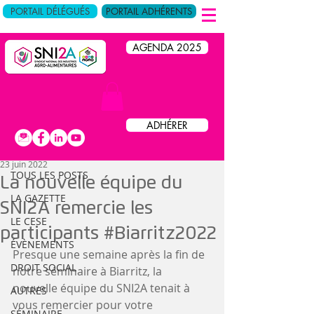
PORTAIL DÉLÉGUÉS
PORTAIL ADHÉRENTS
AGENDA 2025
Post
ADHÉRER
TOUS LES POSTS
23 juin 2022
TOUS LES POSTS
La nouvelle équipe du
LA GAZETTE
SNI2A remercie les
LE CESE
participants #Biarritz2022
ÉVÈNEMENTS
Presque une semaine après la fin de 
DROIT SOCIAL
notre séminaire à Biarritz, la 
nouvelle équipe du SNI2A tenait à 
AUTRES
vous remercier pour votre 
SÉMINAIRE