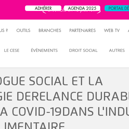
ADHÉRER
AGENDA 2025
PORTAIL D
S ?
OUTILS
BRANCHES
PARTENAIRES
WEB TV
LE CESE
ÉVÈNEMENTS
DROIT SOCIAL
AUTRES
FLASH JURIDIQUE
MANIFESTATION
RETRAITE
OGUE SOCIAL ET LA
GIE DERELANCE DURAB
A COVID-19DANS L'IND
LIMENTAIRE