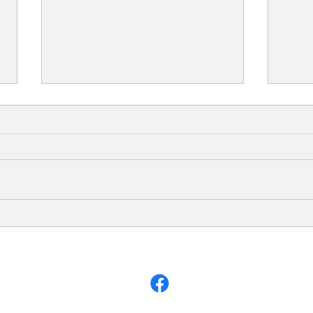
La gazette de décembre
Proc
2025 est parue
Assi
Jurid
S