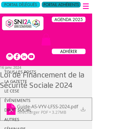
PORTAIL DÉLÉGUÉS
PORTAIL ADHÉRENTS
AGENDA 2025
Post
ADHÉRER
TOUS LES POSTS
16 janv. 2024
TOUS LES POSTS
Loi de Financement de la
LA GAZETTE
Sécurité Sociale 2024
LE CESE
ÉVÈNEMENTS
Guide-A5-VYV-LFSS-2024
.pdf
DROIT SOCIAL
Télécharger PDF • 3.27MB
AUTRES
SÉMINAIRE