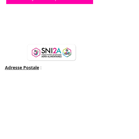
Secrétariat - Permanences les mardi et jeudi
Adresse Postale
:
SNI2A CFE-CGC - Maison de
la CFE-CGC
59 rue du Rocher 75008
Paris
NEWSLETTER
01 55 30 12 53
06 13 66 07 45