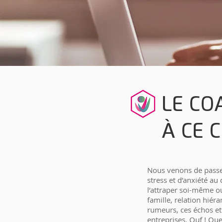
LE CO
À CE 
Nous venons de passer
stress et d’anxiété a
l’attraper soi-même ou
famille, relation hiéra
rumeurs, ces échos et
entreprises. Ouf ! Que