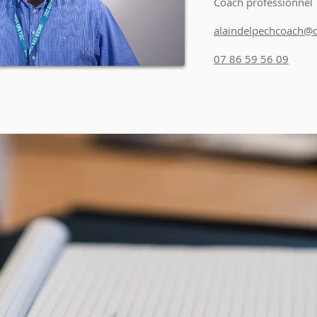
Coach professionnel
alaindelpechcoach@o
07 86 59 56 09