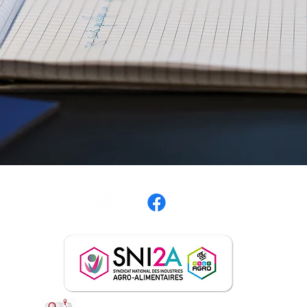
S
SNI2A CFE-CGC -