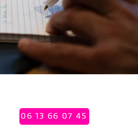
ecrétariat - Permanences les mardi et jeudi
01 55 30 12 53
06 13 66 07 45