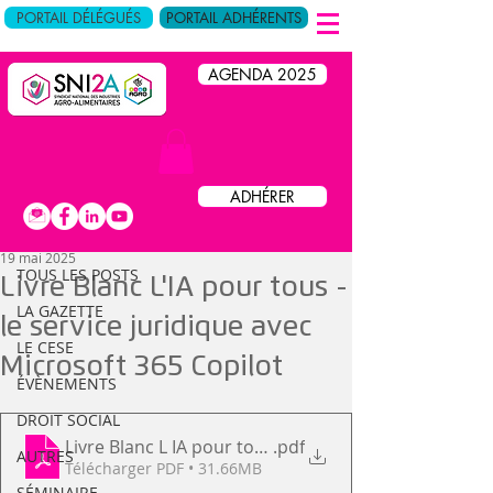
PORTAIL DÉLÉGUÉS
PORTAIL ADHÉRENTS
AGENDA 2025
Post
ADHÉRER
TOUS LES POSTS
19 mai 2025
TOUS LES POSTS
Livre Blanc L'IA pour tous -
LA GAZETTE
le service juridique avec
LE CESE
Microsoft 365 Copilot
ÉVÈNEMENTS
DROIT SOCIAL
Livre Blanc L IA pour tous le service juridique avec 
.pdf
AUTRES
Télécharger PDF • 31.66MB
SÉMINAIRE