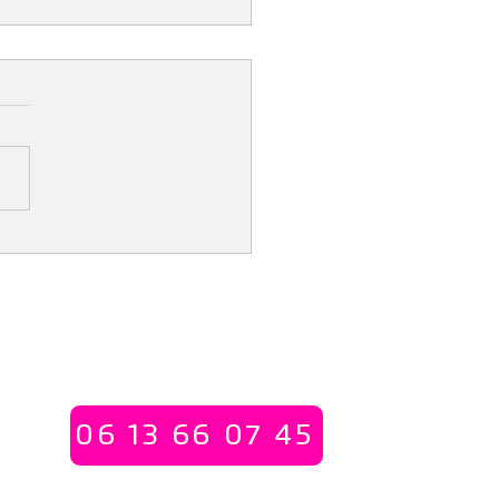
e Handicap au Travail
ecrétariat - Permanences les mardi et jeudi
01 55 30 12 53
06 13 66 07 45