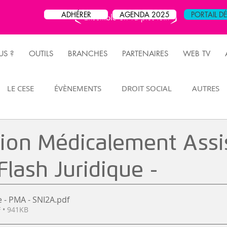
ADHÉRER
AGENDA 2025
PORTAIL D
S ?
OUTILS
BRANCHES
PARTENAIRES
WEB TV
LE CESE
ÉVÈNEMENTS
DROIT SOCIAL
AUTRES
FLASH JURIDIQUE
MANIFESTATION
RETRAITE
tion Médicalement Assi
Flash Juridique -
e - PMA - SNI2A
.pdf
 • 941KB