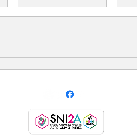
Guid
La gazette de décembre
2025 est parue
S